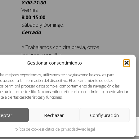
8:00-21:00
Viernes
8:00-15:00
Sábado y Domingo:
Cerrado
* Trabajamos con cita previa, otros
horarios consultar
tación
Reserva aquí tu cita previa
Gestionar consentimiento
 las mejores experiencias, utilizamos tecnologías como las cookies para
o acceder a la información del dispositivo. El consentimiento de estas
nos permitirá procesar datos como el comportamiento de navegación o las
nes únicas en este sitio. No consentir o retirar el consentimiento, puede afectar
 a ciertas características y funciones.
ceptar
Rechazar
Configuración
Política de cookies
Política de privacidad
Aviso legal