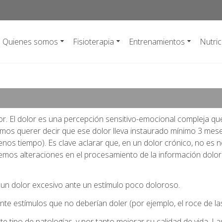
Quienes somos
Fisioterapia
Entrenamientos
Nutric
a, entrenamiento y nutrición
sioterapeutas y osteopatas en Baracaldo.
lor. El dolor es una percepción sensitivo-emocional compleja q
mos querer decir que ese dolor lleva instaurado mínimo 3 mese
os tiempo). Es clave aclarar que, en un dolor crónico, no es n
aremos alteraciones en el procesamiento de la información dolo
e un dolor excesivo ante un estímulo poco doloroso.
nte estímulos que no deberían doler (por ejemplo, el roce de las
 tipo de patologías, y por tanto mejorar su calidad de vida. Las