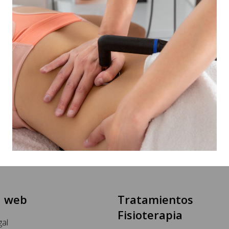
 web
Tratamientos
Fisioterapia
gal