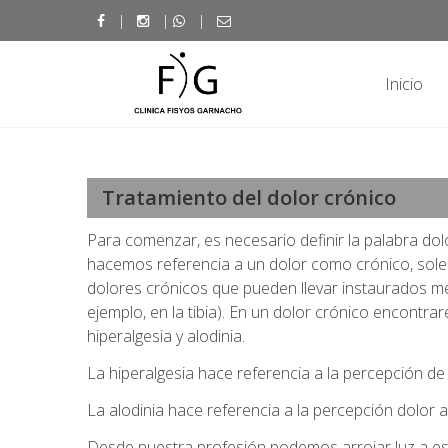
Skip
|
|
|
to
content
Inicio
Fisyos Garnacho. Fisioterapi
Clínica de fisioterapia, entrenamiento y nutrición en Barakaldo, Bizkaia. Fi
Tratamiento del dolor crónico
Para comenzar, es necesario definir la palabra do
hacemos referencia a un dolor como crónico, sole
dolores crónicos que pueden llevar instaurados men
ejemplo, en la tibia). En un dolor crónico encontr
hiperalgesia y alodinia.
La hiperalgesia hace referencia a la percepción d
La alodinia hace referencia a la percepción dolor a
Desde nuestra profesión podemos arrojar luz a este