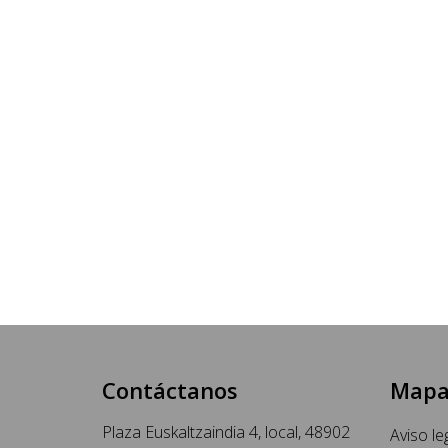
Contáctanos
Mapa
Plaza Euskaltzaindia 4, local, 48902
Aviso le