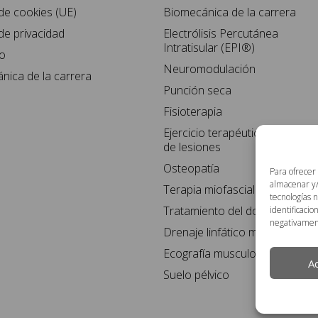
 de cookies (UE)
Biomecánica de la carrera
 de privacidad
Electrólisis Percutánea
Intratisular (EPI®)
o
Neuromodulación
nica de la carrera
Punción seca
Fisioterapia
Ejercicio terapéutico y readap
de lesiones
Osteopatía
Para ofrecer
almacenar y/
Terapia miofascial
tecnologías 
Tratamiento del dolor crónico
identificacio
negativamente
Drenaje linfático manual
Ecografía musculoesquelética
A
Suelo pélvico