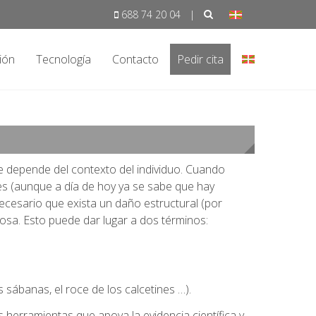
688 74 20 04
|
ión
Tecnología
Contacto
Pedir cita
 en Barakaldo
ue depende del contexto del individuo. Cuando
s (aunque a día de hoy ya se sabe que hay
ecesario que exista un daño estructural (por
rosa. Esto puede dar lugar a dos términos:
 sábanas, el roce de los calcetines …).
 herramientas que apoya la evidencia científica y